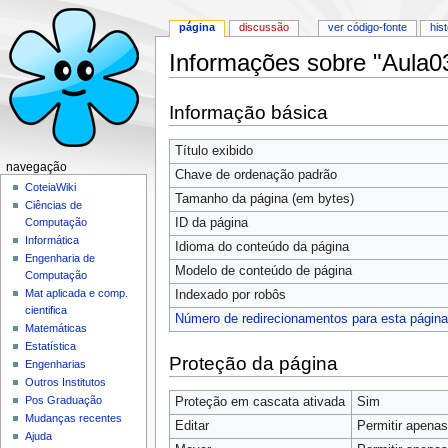
página
discussão
ver código-fonte
his
Informações sobre "Aula
Ir para:
navegação
,
pesquisa
Informação básica
Título exibido
navegação
Chave de ordenação padrão
CoteiaWiki
Tamanho da página (em bytes)
Ciências de
ID da página
Computação
Informática
Idioma do conteúdo da página
Engenharia de
Modelo de conteúdo de página
Computação
Mat aplicada e comp.
Indexado por robôs
cientifica
Número de redirecionamentos para esta página
Matemáticas
Estatística
Proteção da página
Engenharias
Outros Institutos
Pos Graduação
Proteção em cascata ativada
Sim
Mudanças recentes
Editar
Permitir apenas 
Ajuda