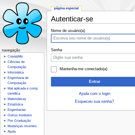
página especial
Autenticar-se
Ir para:
navegação
,
pesquisa
Nome de usuário(a)
Senha
navegação
CoteiaWiki
Ciências de
Computação
Mantenha-me conectado(a)
Informática
Engenharia de
Entrar
Computação
Mat aplicada e comp.
Ajuda com o login
cientifica
Matemáticas
Esqueceu sua senha?
Estatística
Engenharias
Outros Institutos
Pos Graduação
Mudanças recentes
Ajuda