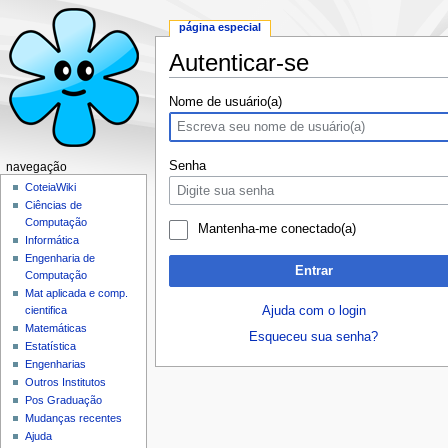
página especial
Autenticar-se
Ir para:
navegação
,
pesquisa
Nome de usuário(a)
Senha
navegação
CoteiaWiki
Ciências de
Computação
Mantenha-me conectado(a)
Informática
Engenharia de
Entrar
Computação
Mat aplicada e comp.
Ajuda com o login
cientifica
Matemáticas
Esqueceu sua senha?
Estatística
Engenharias
Outros Institutos
Pos Graduação
Mudanças recentes
Ajuda