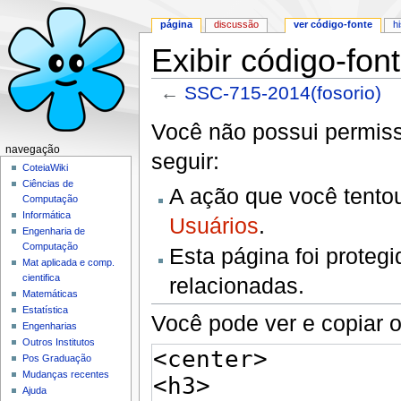
página
discussão
ver código-fonte
h
Exibir código-fo
←
SSC-715-2014(fosorio)
Ir para:
navegação
,
pesquisa
Você não possui permissã
navegação
seguir:
CoteiaWiki
Ciências de
A ação que você tentou
Computação
Informática
Usuários
.
Engenharia de
Computação
Esta página foi proteg
Mat aplicada e comp.
cientifica
relacionadas.
Matemáticas
Estatística
Você pode ver e copiar o
Engenharias
Outros Institutos
Pos Graduação
Mudanças recentes
Ajuda