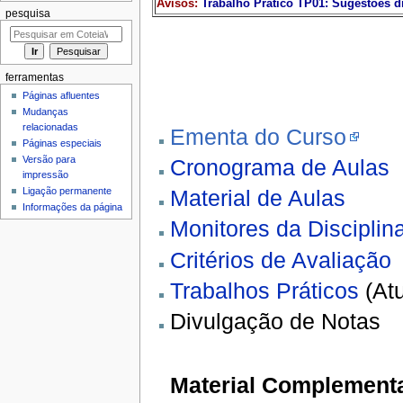
Avisos:
Trabalho Prático TP01: Sugestões d
pesquisa
ferramentas
Páginas afluentes
Mudanças
relacionadas
Ementa do Curso
Páginas especiais
Versão para
Cronograma de Aulas
impressão
Ligação permanente
Material de Aulas
Informações da página
Monitores da Disciplin
Critérios de Avaliação
Trabalhos Práticos
(Atu
Divulgação de Notas
Material Complement