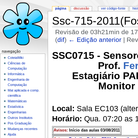
página
discussão
ver código-fonte
his
Ssc-715-2011(Fos
Revisão de 03h21min de 17
(
dif
)
← Edição anterior
| Rev
Ir para:
navegação
,
pesquisa
navegação
SSC0715 - Sensore
CoteiaWiki
Prof.
Fe
Ciências de
Computação
Estagiário PA
Informática
Engenharia de
Monitor 
Computação
Mat aplicada e comp.
cientifica
Matemáticas
Local:
Sala EC103 (alter
Estatística
Engenharias
Horário:
Qua. 07:20 as 
Outros Institutos
Pos Graduação
Mudanças recentes
Avisos:
Início das aulas 03/08/2011
Ajuda