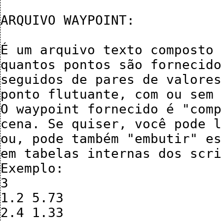
ARQUIVO WAYPOINT:

É um arquivo texto composto 
quantos pontos são fornecido
seguidos de pares de valores
ponto flutuante, com ou sem 
O waypoint fornecido é "comp
cena. Se quiser, você pode l
ou, pode também "embutir" es
em tabelas internas dos scri
Exemplo:

3

1.2 5.73

2.4 1.33
