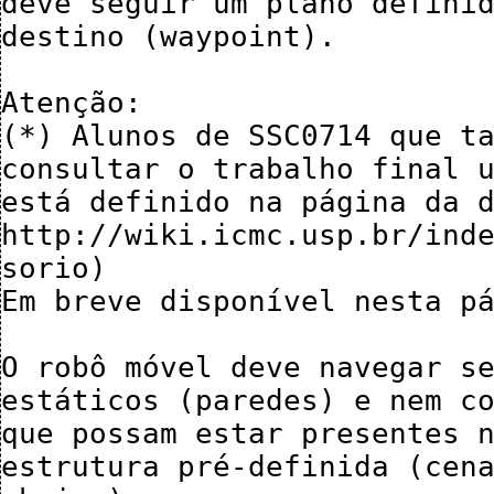
deve seguir um plano definid
destino (waypoint).

Atenção:

(*) Alunos de SSC0714 que ta
consultar o trabalho final u
está definido na página da d
http://wiki.icmc.usp.br/ind
sorio)

Em breve disponível nesta pá
O robô móvel deve navegar se
estáticos (paredes) e nem co
que possam estar presentes n
estrutura pré-definida (cena