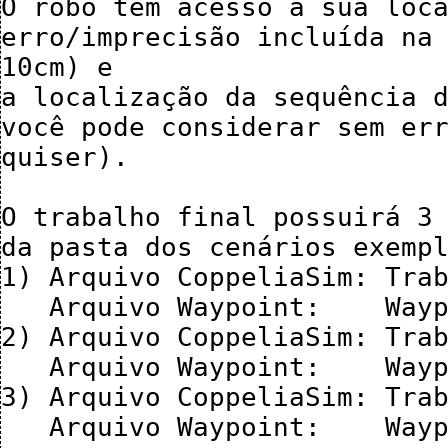
O robô tem acesso a sua loca
erro/imprecisão incluída na 
10cm) e 

a localização da sequência d
você pode considerar sem err
quiser).

O trabalho final possuirá 3 
da pasta dos cenários exempl
1) Arquivo CoppeliaSim: Trab
   Arquivo Waypoint:    Waypoint1-Cenario01-2021.txt

2) Arquivo CoppeliaSim: Trab
   Arquivo Waypoint:    Waypoint2-Cenario02-2021.txt

3) Arquivo CoppeliaSim: Trab
   Arquivo Waypoint:    Waypoint3-Cenario03-2021.txt
