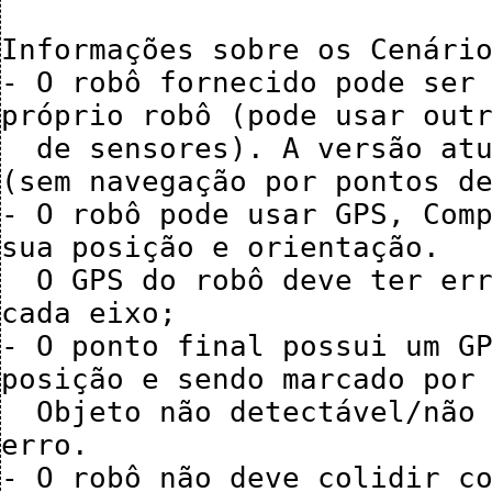
Informações sobre os Cenário
- O robô fornecido pode ser 
próprio robô (pode usar outr
  de sensores). A versão atual usa o robô Pioneer original 
(sem navegação por pontos de
- O robô pode usar GPS, Comp
sua posição e orientação. 

  O GPS do robô deve ter erro de 0.1 noise e 0.1 de shift em 
cada eixo;

- O ponto final possui um GP
posição e sendo marcado por 
  Objeto não detectável/não colidível e com localização sem 
erro.

- O robô não deve colidir co