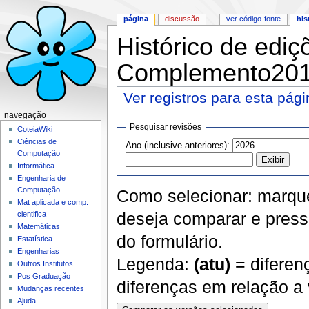
página
discussão
ver código-fonte
his
Histórico de edi
Complemento2013
Ver registros para esta pág
Ir para:
navegação
,
pesquisa
navegação
Pesquisar revisões
CoteiaWiki
Ciências de
Ano (inclusive anteriores):
Computação
Informática
Engenharia de
Computação
Como selecionar: marque
Mat aplicada e comp.
deseja comparar e pressi
cientifica
Matemáticas
do formulário.
Estatística
Engenharias
Legenda:
(atu)
= diferen
Outros Institutos
Pos Graduação
diferenças em relação a 
Mudanças recentes
Ajuda