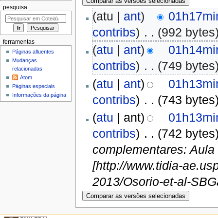
pesquisa
(atu |
ant
)
01h17min
contribs
)
‎
. .
(992 bytes
ferramentas
(
atu
|
ant
)
01h14min
Páginas afluentes
Mudanças
contribs
)
‎
. .
(749 bytes
relacionadas
Atom
(
atu
|
ant
)
01h13min
Páginas especiais
Informações da página
contribs
)
‎
. .
(743 bytes
(
atu
| ant)
01h13min
contribs
)
‎
. .
(742 bytes
complementares: Aula 
[http://www.tidia-ae.u
2013/Osorio-et-al-SBGa