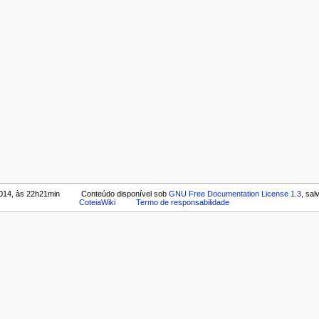
2014, às 22h21min
Conteúdo disponível sob
GNU Free Documentation License 1.3
, sal
CoteiaWiki
Termo de responsabilidade