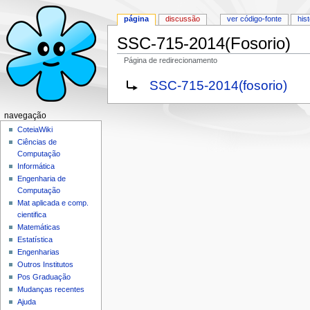
página
discussão
ver código-fonte
his
SSC-715-2014(Fosorio)
Página de redirecionamento
Ir para:
navegação
,
pesquisa
Redirecionar para:
SSC-715-2014(fosorio)
navegação
CoteiaWiki
Ciências de
Computação
Informática
Engenharia de
Computação
Mat aplicada e comp.
cientifica
Matemáticas
Estatística
Engenharias
Outros Institutos
Pos Graduação
Mudanças recentes
Ajuda