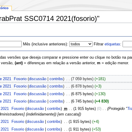
tórico
TrabPrat SSC0714 2021(fosorio)"
Mês (inclusive anteriores):
Filtrar
etiquetas
:
s versões que deseja comparar e pressione enter ou clique no botão na parte
a versão,
(ant)
= diferenças em relação a versão anterior,
m
= edição menor.
de 2021
‎
Fosorio
(
discussão
|
contribs
)
‎
. .
(7 059 bytes)
(+181)
de 2021
‎
Fosorio
(
discussão
|
contribs
)
‎
. .
(6 878 bytes)
(+3)
de 2021
‎
Fosorio
(
discussão
|
contribs
)
‎
. .
(6 875 bytes)
(+130)
de 2021
‎
Fosorio
(
discussão
|
contribs
)
‎
. .
(6 745 bytes)
(+4 830)
 2021
‎
Fosorio
(
discussão
|
contribs
)
‎
m
. .
(1 915 bytes)
(0)
‎
. .
(Protegido "
Tr
ministradores] (indefinidamente)) [em cascata])
 2021
‎
Fosorio
(
discussão
|
contribs
)
‎
. .
(1 915 bytes)
(+4)
 2021
‎
Fosorio
(
discussão
|
contribs
)
‎
. .
(1 911 bytes)
(+53)