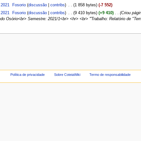
 2021
‎
Fosorio
(
discussão
|
contribs
)
‎
. .
(1 858 bytes)
(-7 552)
 2021
‎
Fosorio
(
discussão
|
contribs
)
‎
. .
(9 410 bytes)
(+9 410)
‎
. .
(Criou pág
Osório<br> Semestre: 2021/1<br> <hr> <br> '''Trabalho: Relatório de "Tema
Política de privacidade
Sobre CoteiaWiki
Termo de responsabilidade