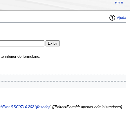
entrar
Ajuda
 inferior do formulário.
abPrat SSC0714 2021(fosorio)
" ([Editar=Permitir apenas administradores]