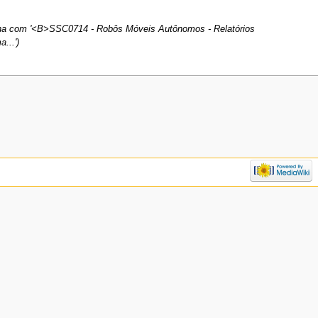
ina com '<B>SSC0714 - Robôs Móveis Autônomos - Relatórios
...')