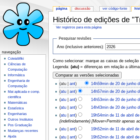
página
discussão
ver código-fonte
his
Histórico de edições de "
Ver registros para esta página
Ir para:
navegação
,
pesquisa
Pesquisar revisões
Ano (inclusive anteriores):
navegação
CoteiaWiki
Como selecionar: marque as caixas de seleção da
Ciências de
Legenda:
(atu)
= diferenças em relação a últim
Computação
Informática
Engenharia de
(atu |
ant
)
14h59min de 20 de junho 
Computação
(
atu
|
ant
)
14h57min de 20 de junho 
Mat aplicada e comp.
cientifica
(
atu
|
ant
)
14h53min de 20 de junho 
Matemáticas
(
atu
|
ant
)
14h43min de 20 de junho 
Estatística
Engenharias
(
atu
|
ant
)
19h54min de 11 de abril de
Outros Institutos
(indefinidamente) [Mover=Permitir apenas ad
Pos Graduação
(
atu
|
ant
)
19h52min de 11 de abril de
Mudanças recentes
Ajuda
(
atu
|
ant
)
19h52min de 11 de abril de