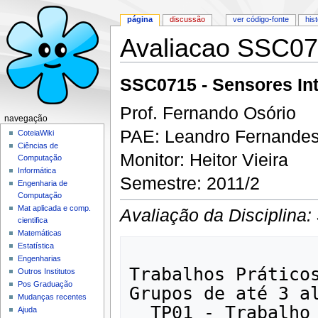
página
discussão
ver código-fonte
his
Avaliacao SSC071
Ir para:
navegação
,
pesquisa
SSC0715 - Sensores Int
Prof. Fernando Osório
navegação
PAE: Leandro Fernande
CoteiaWiki
Ciências de
Monitor: Heitor Vieira
Computação
Informática
Semestre: 2011/2
Engenharia de
Computação
Mat aplicada e comp.
Avaliação da Disciplina:
cientifica
Matemáticas
Estatística
Engenharias
Trabalhos Práticos
Outros Institutos
Pos Graduação
Grupos de até 3 al
Mudanças recentes
  TP01 - Trabalho Prático com uso de Visão 
Ajuda