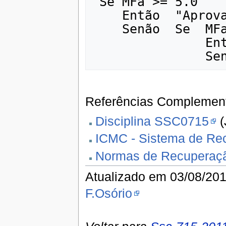
 Se MFa >= 5.0 

    Então  "Aprovado" 

    Senão  Se  MFa >= 3.0 

               Então "Recuperação" (REC)

Referências Complement
Disciplina SSC0715
(
ICMC - Sistema de Re
Normas de Recuperaç
Atualizado em 03/08/20
F.Osório