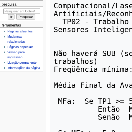
Computacional/Lase
pesquisa
Artificiais/Reconh
  TP02 - Trabalho Prático: Aplicação Avançada de 
ferramentas
Sensores Inteligen
Páginas afluentes
Mudanças
relacionadas
Páginas especiais
Não haverá SUB (se
Versão para
impressão
trabalhos)

Ligação permanente
Freqüência mínima:
Informações da página
Média Final da Ava
 MFa:  Se TP1 >= 5.0  e  TP2 >= 5.0

          Então  MFa = 0.4*TP1 + 0.6*TP2

          Senão  MFa = Min{TP1,TP2}
