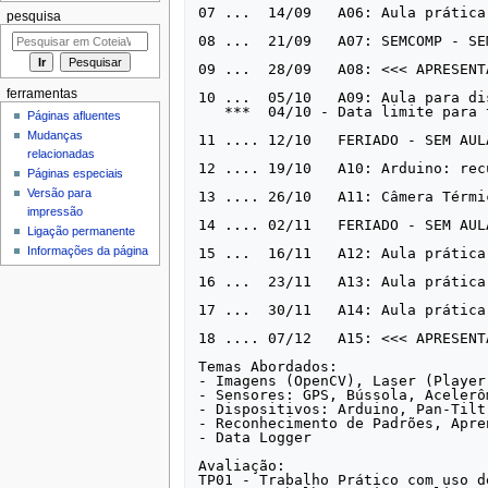
07 ...	14/09	A06: Aula prática: Preparação do Trabalho - TP01

pesquisa
08 ...	21/09   A07: SEMCOMP - SEM AULA / Atividades junto a SEMCOMP (de 19/09 a 23/09)    

09 ...  28/09   A08: <<< APRESENT
ferramentas
10 ... 	05/10   A09: Aula para discussão/definição/detalhamento sobre Trabalho Prático - TP02

   ***  04/10 - Data limite para trancamento/cancelamento de matrícula

Páginas afluentes
Mudanças
11 ....	12/10   FERIADO - SEM AULA (Quarta 12/10) [Dia da Padroeira do Brasil]	

relacionadas
12 ....	19/10   A10: Arduino: recursos, programação, uso prático    	 

Páginas especiais
Versão para
13 ....	26/10   A11: Câmera Térmica: imagens térmicas, processamento das imagens

impressão
14 ....	02/11   FERIADO - SEM AULA  (Quarta 02/11) [Finados]

Ligação permanente
Informações da página
15 ...	16/11   A12: Aula prática: Desenvolvimento de aplicações

16 ...  23/11   A13: Aula prática
17 ...	30/11	A14: Aula prática: Preparação do Trabalho - TP02

18 ....	07/12	A15: <<< APRESENTAÇÂO DO TRABALHO - TP02 >>> 

Temas Abordados:

- Imagens (OpenCV), Laser (Player
- Sensores: GPS, Bússola, Acelerô
- Dispositivos: Arduino, Pan-Tilt
- Reconhecimento de Padrões, Apre
- Data Logger

Avaliação:

TP01 - Trabalho Prático com uso d