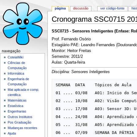
página
discussão
ver código-fonte
his
Cronograma SSC0715 2011
Ir para:
navegação
,
pesquisa
SSC0715 - Sensores Inteligentes (Enfase: Ro
Prof. Fernando Osório
Estagiário PAE: Leandro Fernandes (Doutoran
Monitor: Heitor Freitas
navegação
Semestre: 2011/2
CoteiaWiki
Aulas: Quarta-feira
Ciências de
Computação
Disciplina: Sensores Inteligentes
Informática
Engenharia de
Computação
SEMANA  DATA    Tópicos de Aula

Mat aplicada e comp.
01 ....	03/08	A01: Início do Semestre 2011/2. Apresentação da disciplina: Programa, Cronograma, Avaliações.

cientifica
02 ....	10/08   A02: Visão Computacional: Uso do OpenCV (Bitmap)

Matemáticas
Estatística
03 ....	17/08   A03: Sensor 3D: Uso do Laser (Nuvem de Pontos)

Engenharias
04 ....	24/08   A04: Aprendizado de Máquina - Redes Neurais Artificiais

Outros Institutos
Pos Graduação
05 ...	31/08	A05: Aprendizado de Máquina - Redes Neurais e Reconhecimento de Padrões (Imagens, Laser)

Mudanças recentes
06 ...	07/09   SEMANA DA PÁTRIA  - SEM AULA 

Ajuda