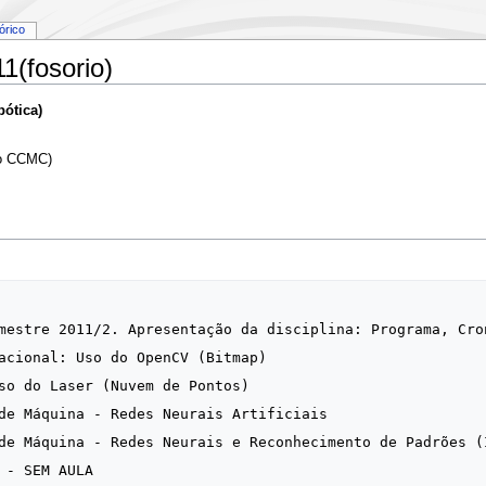
tórico
(fosorio)
bótica)
do CCMC)