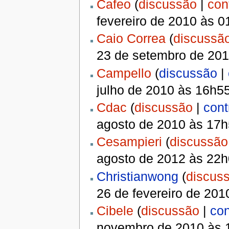
Cafeo
(
discussão
|
con
fevereiro de 2010 às 
Caio Correa
(
discussã
23 de setembro de 20
Campello
(
discussão
|
julho de 2010 às 16h5
Cdac
(
discussão
|
cont
agosto de 2010 às 17
Cesampieri
(
discussão
agosto de 2012 às 22
Christianwong
(
discus
26 de fevereiro de 20
Cibele
(
discussão
|
con
novembro de 2010 às 