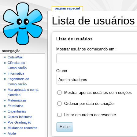
página especial
Lista de usuários
Ir para:
navegação
,
pesquisa
Lista de usuários
Mostrar usuários começando em:
navegação
CoteiaWiki
Ciências de
Computação
Grupo:
Informática
Engenharia de
Administradores
Computação
Mat aplicada e comp.
Mostrar apenas usuários com edições
cientifica
Matemáticas
Ordenar por data de criação
Estatística
Engenharias
Listar em ordem decrescente
Outros Institutos
Pos Graduação
Exibir
Mudanças recentes
Ajuda