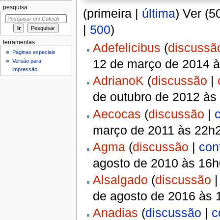
pesquisa
(primeira |
última
) Ver (5
|
500
)
ferramentas
Adefelicibus
(
discussã
Páginas especiais
12 de março de 2014 
Versão para
impressão
AdrianoK
(
discussão
|
de outubro de 2012 às
Aecocas
(
discussão
|
março de 2011 às 22h
Agma
(
discussão
|
con
agosto de 2010 às 16
Alsalgado
(
discussão
de agosto de 2016 às 
Anadias
(
discussão
|
c