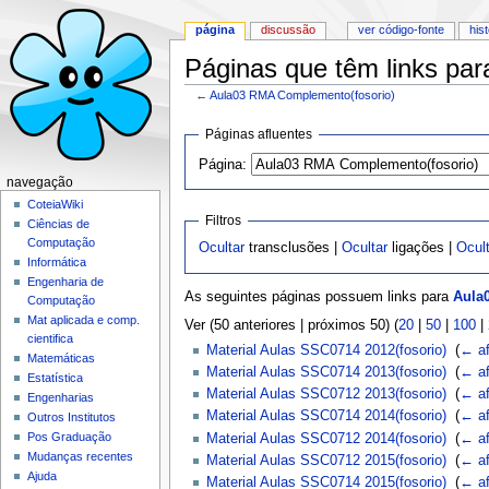
página
discussão
ver código-fonte
his
Páginas que têm links pa
←
Aula03 RMA Complemento(fosorio)
Ir para:
navegação
,
pesquisa
Páginas afluentes
Página:
navegação
CoteiaWiki
Filtros
Ciências de
Computação
Ocultar
transclusões |
Ocultar
ligações |
Ocul
Informática
Engenharia de
As seguintes páginas possuem links para
Aula
Computação
Mat aplicada e comp.
Ver (50 anteriores | próximos 50) (
20
|
50
|
100
|
cientifica
Material Aulas SSC0714 2012(fosorio)
‎
(
← af
Matemáticas
Material Aulas SSC0714 2013(fosorio)
‎
(
← af
Estatística
Material Aulas SSC0712 2013(fosorio)
‎
(
← af
Engenharias
Material Aulas SSC0714 2014(fosorio)
‎
(
← af
Outros Institutos
Pos Graduação
Material Aulas SSC0712 2014(fosorio)
‎
(
← af
Mudanças recentes
Material Aulas SSC0712 2015(fosorio)
‎
(
← af
Ajuda
Material Aulas SSC0714 2015(fosorio)
‎
(
← af